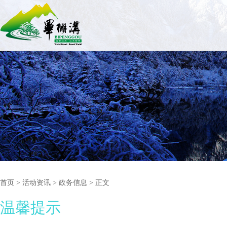
首页
>
活动资讯
> 政务信息 > 正文
温馨提示